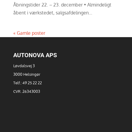
Åbningstider 22. – 23. december • Almindeligt
åbent i værkstedet, salgsafdelingen...
« Gamle poster
AUTONOVA APS
Løvdalsvej 3
3000 Helsingør
Telf.: 49 25 22 22
CVR. 26343003