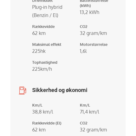
Drivmiddel
Batteristørrelse
(kWh)
Plug-in hybrid
13,2 kWh
(Benzin / El)
Rækkevidde
CO2
62 km
32 gram/km
Maksimal effekt
Motorstørrelse
225hk
1,6l
Tophastighed
225km/h
Sikkerhed og økonomi
Km/L
Km/L
38,8 km/l
71,4 km/l
Rækkevidde (El)
CO2
62 km
32 gram/km