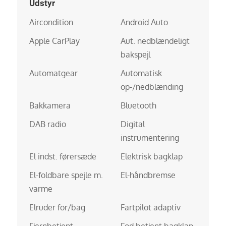
Udstyr
Aircondition
Android Auto
Apple CarPlay
Aut. nedblændeligt
bakspejl
Automatgear
Automatisk
op-/nedblænding
Bakkamera
Bluetooth
DAB radio
Digital
instrumentering
El indst. førersæde
Elektrisk bagklap
El-foldbare spejle m.
El-håndbremse
varme
Elruder for/bag
Fartpilot adaptiv
Fjernbetjent
Fod betjent bagklap