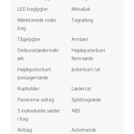
LED baglygter
Metallak
Mørktonede ruder
Tagræling
bag
Tågelygter
Armlæn
Delkunstlæderindtr
Højdejusterbart
æk
førersæde
Højdejusterbart
Justerbart rat
passagersæde
Kopholder
Læderrat
Panorama soltag
Splitbagsæde
3 individuelle sæder
ABS
i bag
Airbag
Automatisk