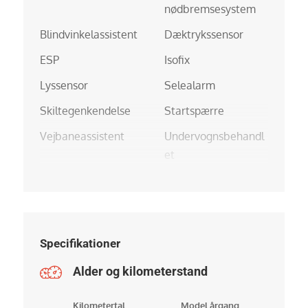
nødbremsesystem
Blindvinkelassistent
Dæktrykssensor
ESP
Isofix
Lyssensor
Selealarm
Skiltegenkendelse
Startspærre
Vejbaneassistent
Undervognsbehandl
et
Specifikationer
Alder og kilometerstand
Kilometertal
Model årgang