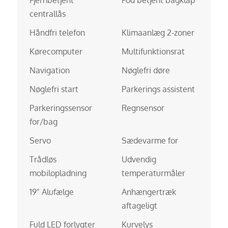
centrallås
Håndfri telefon
Klimaanlæg 2-zoner
Kørecomputer
Multifunktionsrat
Navigation
Nøglefri døre
Nøglefri start
Parkerings assistent
Parkeringssensor
Regnsensor
for/bag
Servo
Sædevarme for
Trådløs
Udvendig
mobilopladning
temperaturmåler
19" Alufælge
Anhængertræk
aftageligt
Fuld LED forlygter
Kurvelys