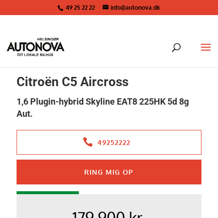
49 25 22 22
info@autonova.dk
<
Tilbage til søgeresultat
Citroën C5 Aircross
1,6 Plugin-hybrid Skyline EAT8 225HK 5d 8g
Aut.
49252222
RING MIG OP
PLUG-IN HYBRID
179.900 kr.