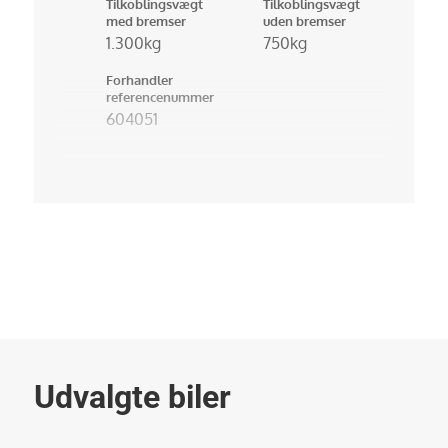
Tilkoblingsvægt
Tilkoblingsvægt
med bremser
uden bremser
1.300kg
750kg
Forhandler
referencenummer
604051
Udvalgte biler