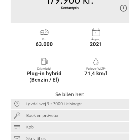
Kontantpris
Km
Årgang
63.000
2021
Drivmiddel
Forbrug (WLTP)
Plug-in hybrid
71,4 km/l
(Benzin / El)
Se bilen her:
Løvdalsvej 3
3000 Helsingør
Book en prøvetur
Køb
Skriv til os