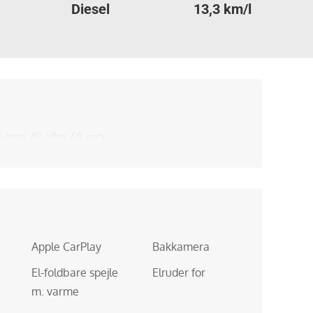
Diesel
13,3 km/l
s over 48 eller 60 mdr.
Apple CarPlay
Bakkamera
El-foldbare spejle
Elruder for
m. varme