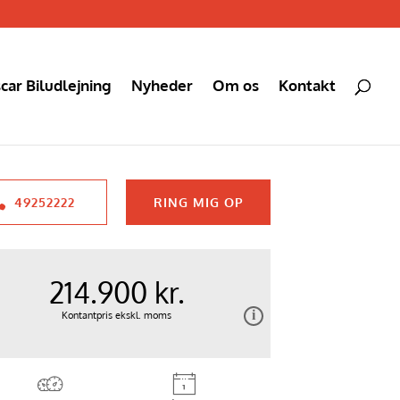
car Biludlejning
Nyheder
Om os
Kontakt
49252222
RING MIG OP
214.900 kr.
Kontantpris ekskl. moms