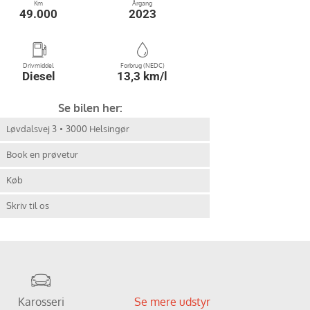
Km
Årgang
49.000
2023
Drivmiddel
Forbrug (NEDC)
Diesel
13,3 km/l
Se bilen her:
Løvdalsvej 3
3000 Helsingør
Book en prøvetur
Køb
Skriv til os
Karosseri
Se mere udstyr