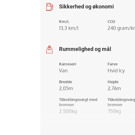
Sikkerhed og økonomi
Km/L
CO2
13,3 km/l
240 gram/k
Rummelighed og mål
Karosseri
Farve
Van
Hvid Icy
Bredde
Højde
2,05m
2,76m
Tilkoblingsvægt med
Tilkoblingsvæg
bremser
bremser
2.500kg
750kg