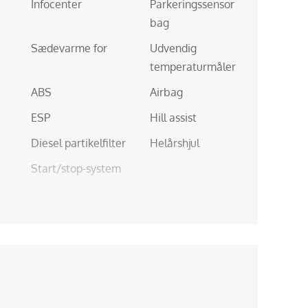
Infocenter
Parkeringssensor
bag
Sædevarme for
Udvendig
temperaturmåler
ABS
Airbag
ESP
Hill assist
Diesel partikelfilter
Helårshjul
Start/stop-system