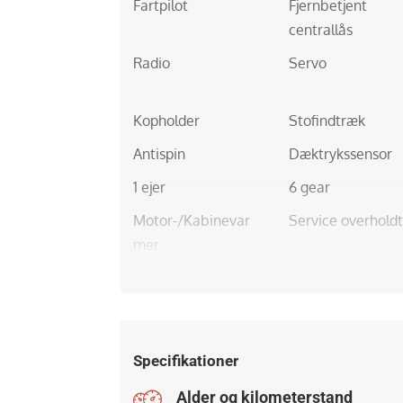
Fartpilot
Fjernbetjent
centrallås
Radio
Servo
Kopholder
Stofindtræk
Antispin
Dæktrykssensor
1 ejer
6 gear
Motor-/Kabinevar
Service overholdt
mer
Specifikationer
Alder og kilometerstand