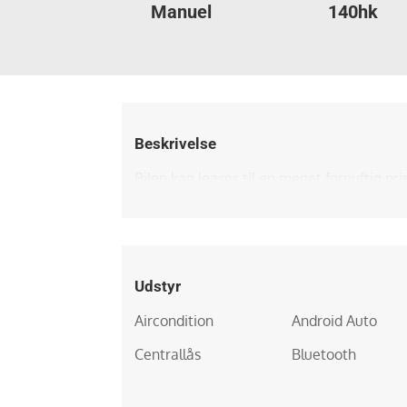
Manuel
140hk
Beskrivelse
Bilen kan leases til en meget fornuftig pri
Udstyr
Aircondition
Android Auto
Centrallås
Bluetooth