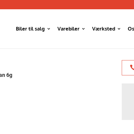
Biler til salg
Varebiler
Værksted
Os
an 6g