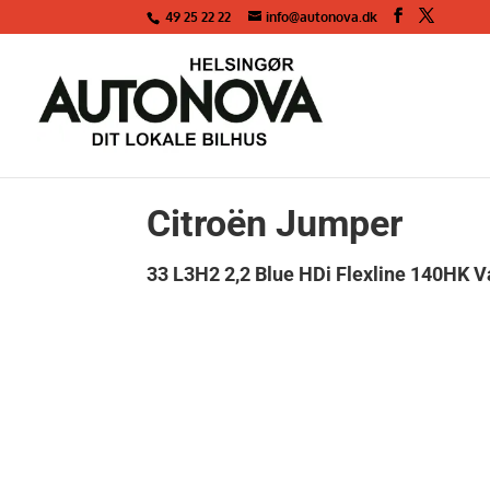
49 25 22 22
info@autonova.dk
<
Tilbage til søgeresultat
Citroën Jumper
33 L3H2 2,2 Blue HDi Flexline 140HK V