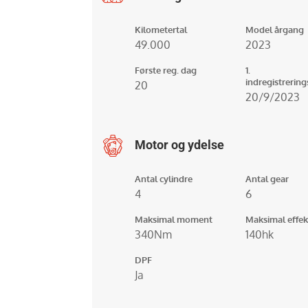
Kilometertal
Model årgang
49.000
2023
Første reg. dag
1.
indregistrerin
20
20/9/2023
Motor og ydelse
Antal cylindre
Antal gear
4
6
Maksimal moment
Maksimal effek
340Nm
140hk
DPF
Ja