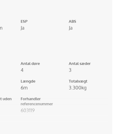
ESP
ABS
m
Ja
Ja
Antal døre
Antal sæder
4
3
Længde
Totalvægt
6m
3.300kg
t uden
Forhandler
referencenummer
603119