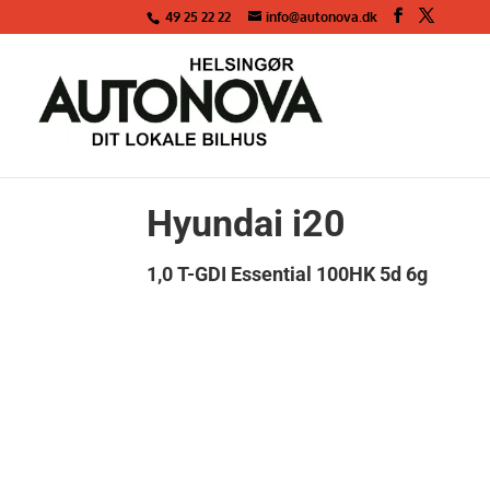
49 25 22 22
info@autonova.dk
<
Tilbage til søgeresultat
Hyundai i20
1,0 T-GDI Essential 100HK 5d 6g