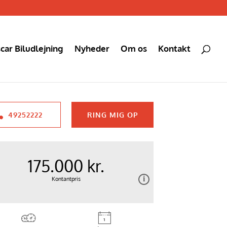
car Biludlejning
Nyheder
Om os
Kontakt
49252222
RING MIG OP
175.000 kr.
Kontantpris