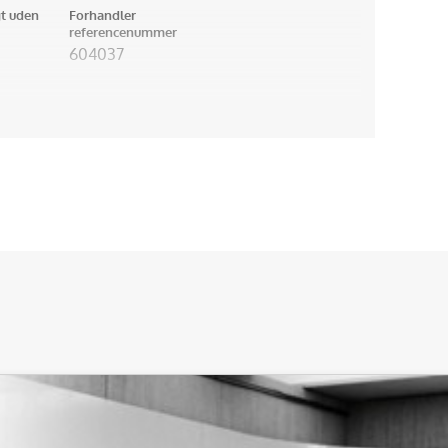
t uden
Forhandler
referencenummer
604037