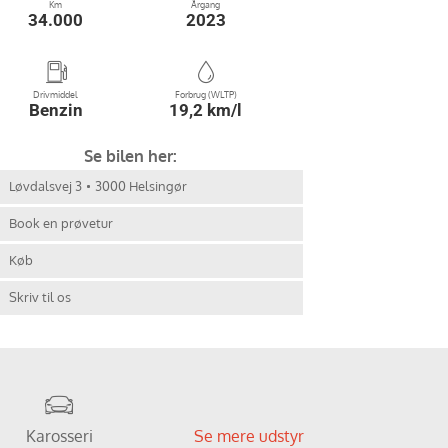
Km
Årgang
34.000
2023
Drivmiddel
Forbrug (WLTP)
Benzin
19,2 km/l
Se bilen her:
Løvdalsvej 3
3000 Helsingør
Book en prøvetur
Køb
Skriv til os
Karosseri
Se mere udstyr