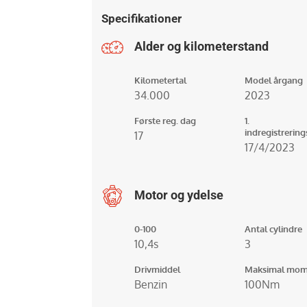
Specifikationer
Alder og kilometerstand
Kilometertal
Model årgang
34.000
2023
Første reg. dag
1.
indregistrerin
17
17/4/2023
Motor og ydelse
0-100
Antal cylindre
10,4s
3
Drivmiddel
Maksimal mom
Benzin
100Nm