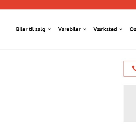
Biler til salg
Varebiler
Værksted
Os