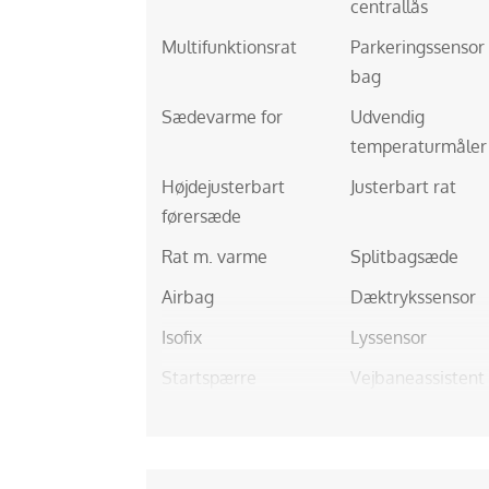
centrallås
Multifunktionsrat
Parkeringssensor
bag
Sædevarme for
Udvendig
temperaturmåler
Højdejusterbart
Justerbart rat
førersæde
Rat m. varme
Splitbagsæde
Airbag
Dæktrykssensor
Isofix
Lyssensor
Startspærre
Vejbaneassistent