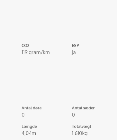
CO2
ESP
119 gram/km
Ja
Antal døre
Antal sæder
0
0
Længde
Totalvægt
4,04m
1.610kg