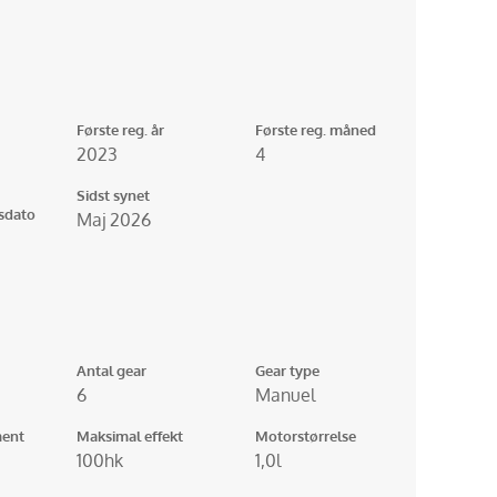
Første reg. år
Første reg. måned
2023
4
Sidst synet
gsdato
Maj 2026
Antal gear
Gear type
6
Manuel
ent
Maksimal effekt
Motorstørrelse
100hk
1,0l