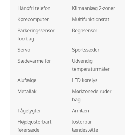
Håndfri telefon
Klimaanlæg 2-zoner
Kørecomputer
Multifunktionsrat
Parkeringssensor
Regnsensor
for/bag
Servo
Sportssæder
Sædevarme for
Udvendig
temperaturmåler
Alufælge
LED kørelys
Metallak
Mørktonede ruder
bag
Tågelygter
Armlæn
Højdejusterbart
Justerbar
førersæde
lændestøtte