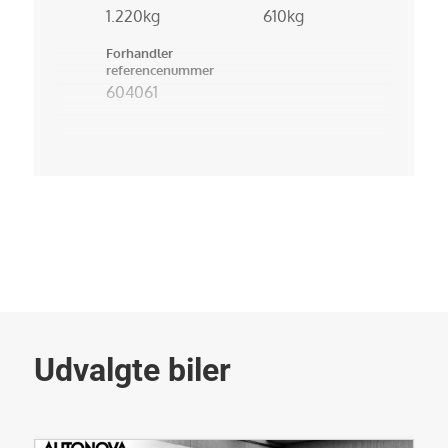
1.220kg
610kg
Forhandler
referencenummer
604061
Udvalgte biler