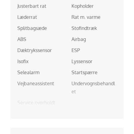
Justerbart rat
Kopholder
Læderrat
Rat m. varme
Splitbagsæde
Stofindtræk
ABS
Airbag
Dæktrykssensor
ESP
Isofix
Lyssensor
Selealarm
Startspærre
Vejbaneassistent
Undervognsbehandl
et
Service overholdt