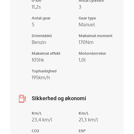
0-100
Antal cylindre
11,2s
3
Antal gear
Gear type
5
Manuel
Drivmiddel
Maksimal moment
Benzin
170Nm
Maksimal effekt
Motorstørrelse
105hk
1,0l
Tophastighed
195km/h
Sikkerhed og økonomi
Km/L
Km/L
23,4 km/l
21,3 km/l
CO2
ESP