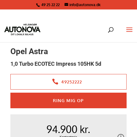
49 25 22 22
info@autonova.dk
<
Tilbage til søgeresultat
Opel Astra
1,0 Turbo ECOTEC Impress 105HK 5d
49252222
RING MIG OP
94.900 kr.